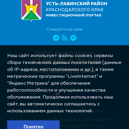
УСТЬ-ЛАБИНСКИЙ РАЙОН
КРАСНОДАРСКОГО КРАЯ
ИНВЕСТИЦИОННЫЙ ПОРТАЛ
Следуйте за нами
Прямая линия инвестора
Наш сайт использует файлы cookies, сервисы
+7 86135 5 28 68
сбора технических данных посетителей (данные
об IP-адресе, местоположении и др.), а также
ustlab.ekonom@yandex.ru
метрические программы "LiveInternet" и
"Яндекс.Метрика" для обеспечения
работоспособности и улучшения качества
обслуживания. Продолжая использовать наш
сайт, вы автоматически соглашаетесь с
Разработка сайта – Интернет-Имидж
использованием данных технологий.
© Администрация муниципального образования Усть-
Лабинский район Краснодарского края
Понятно